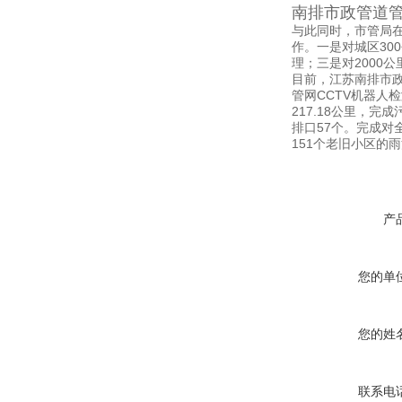
南排市政管道
与此同时，市管局在开
作。一是对城区30
理；三是对2000
目前，江苏南排市政
管网CCTV机器人
217.18公里，完
排口57个。完成对
151个老旧小区的
产
您的单
您的姓
联系电