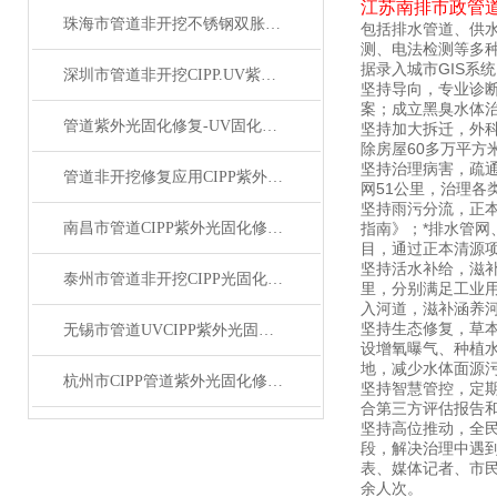
江苏南排
市政管
珠海市管道非开挖不锈钢双胀环局部内衬修复
包括排水管道、供水
测、电法检测等多
据录入城市GIS系
深圳市管道非开挖CIPP.UV紫外光固化修复技术施工法
坚持导向，专业诊断
案；成立黑臭水体治
管道紫外光固化修复-UV固化原位内衬CIPP工艺
坚持加大拆迁，外科
除房屋60多万平方
坚持治理病害，疏通
管道非开挖修复应用CIPP紫外光固化修复技术
网51公里，治理各
坚持雨污分流，正
南昌市管道CIPP紫外光固化修复项目竣工
指南》；*排水管
目，通过正本清源
坚持活水补给，滋补
泰州市管道非开挖CIPP光固化修复施工现场
里，分别满足工业
入河道，滋补涵养河
坚持生态修复，草
无锡市管道UVCIPP紫外光固化修复
设增氧曝气、种植
地，减少水体面源污
杭州市CIPP管道紫外光固化修复业绩案例
坚持智慧管控，定
合第三方评估报告和
坚持高位推动，全
段，解决治理中遇
表、媒体记者、市民
余人次。