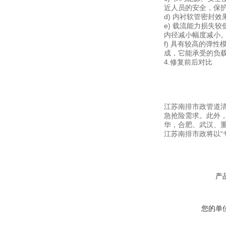
近人员的安全，保
d) 内衬软管密封
e) 载流能力损失
内径减小幅度减小
f) 具有较高的弹
成，它能承受的负
4.修复前后对比
江苏南排市政管道
急抢险需求。此外
华，合肥、武汉、
江苏南排市政将以“
产
您的单