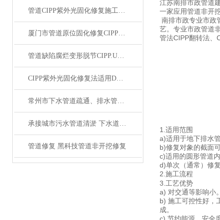
江苏南排市政管道建
管道CIPP紫外光固化修复施工方法与管道非开挖修复流程
一家应用管道非开挖
南排市政专业市政管
艺。专业市政管道非
厦门市管道原位固化修复CIPP紫外光固化修复
管法CIPP翻转法
管道缺陷腐烂变形脱节CIPP.UV紫外光固化修复
CIPP紫外光固化修复法适用DN200到DN1600管道非开挖范围
常州市下水管道疏通、排水管道清淤疏通清洗检测养护
承接城市污水管道清淤 下水道淤泥清理检测排污
1.适用范围
a)适用于地下排水
管道修复 黑科技管道非开挖修复
b)修复对象的截面
c)适用的圆形管道内
d)单次（通常）修
2.施工流程
3.工艺优势
a) 对交通等影响
b) 施工可控性好
成。
c) 节约能源、安