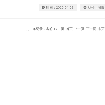
管道封堵检测、管道CCTV成像检测、管道Q
时间：
2020-04-05
型号：
城市
道气测，管道非开挖修复，管道变形修复，管道
道缺陷检测非开挖修复。
共 1 条记录，当前 1 / 1 页 首页 上一页 下一页 末