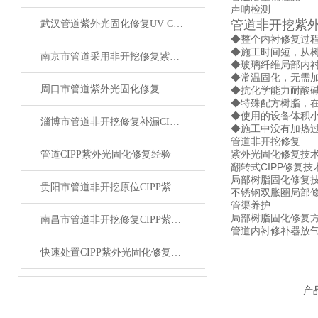
声呐检测
管道非开挖紫外
武汉管道紫外光固化修复UV CIPP光固化施工详解
◆整个内衬修复过程
◆施工时间短，从树
南京市管道采用非开挖修复紫外光固化修复工艺
◆玻璃纤维局部内
◆常温固化，无需
周口市管道紫外光固化修复
◆抗化学能力耐酸
◆特殊配方树脂，
◆使用的设备体积
淄博市管道非开挖修复补漏CIPP紫外光固化修复
◆施工中没有加热
管道非开挖修复
紫外光固化修复技
管道CIPP紫外光固化修复经验
翻转式CIPP修复技
局部树脂固化修复
贵阳市管道非开挖原位CIPP紫外光固化修复
不锈钢双胀圈局部
管渠养护
局部树脂固化修复
南昌市管道非开挖修复CIPP紫外光固化修复
管道内衬修补器放
快速处置CIPP紫外光固化修复问题是保障管道长期服役安全的关键
产