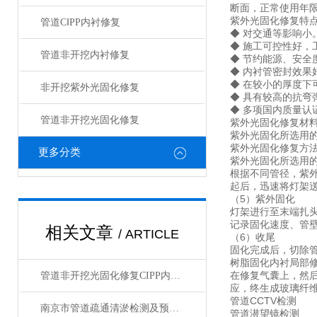
断面，正常使用年限
紫外光固化修复特点与优
管道CⅠPP内衬修复
◆ 对交通等影响小
◆ 施工可控性好，
管道非开挖内衬修复
◆ 节约能源、安
◆ 内衬管密封效
◆ 在较小的厚度
非开挖紫外光固化修复
◆ 具有较高的抗
◆ 多项国内质量认
管道非开挖光固化修复
紫外光固化修复材
紫外光固化所选用
紫外光固化修复方
更多分类
紫外光固化所选用
根据不同管径，紫外
起后，迅速将灯架
（5）紫外固化
灯架进行至末端扎
记录固化速度、管
相关文章
/ ARTICLE
（6）收尾
固化完成后，切除
树脂固化内衬局部修
在修复气囊上，然
管道非开挖光固化修复CIPP内衬原位塌方管道修复
应，终生成玻璃纤
管道CCTV检测
南京市管道疏通清淤检测及预防措施评估
管道潜望镜检测