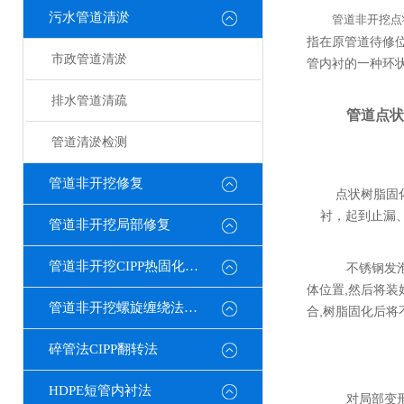
污水管道清淤
管道非开挖点
指在原管道待修
市政管道清淤
管内衬的一种环
排水管道清疏
管道点状
管道清淤检测
管道非开挖修复
点状树脂固
衬，起到止漏
管道非开挖局部修复
管道非开挖CIPP热固化修复
不锈钢发
体位置,然后将装
管道非开挖螺旋缠绕法修复
合,树脂固化后将
碎管法CIPP翻转法
HDPE短管内衬法
对局部变形