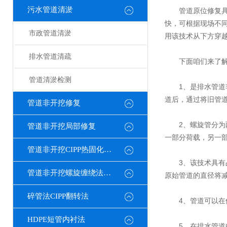
污水管道清淤
管道原位修复
快，可根据现场不
市政管道清淤
用该技术从下方穿
排水管道清疏
下面咱们来了解
管道清淤检测
1、是排水管道非
道后，通过将旧管
管道非开挖修复
2、螺旋管分为两
管道非开挖局部修复
一部分荷载，另一
管道非开挖CIPP热固化修复
3、该技术具有占
管道非开挖螺旋缠绕法修复
原始管道的直径将减
碎管法CIPP翻转法
4、管道可以在供
HDPE短管内衬法
5、在排水管道的