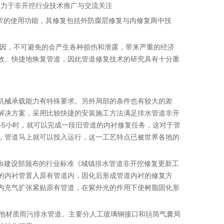
致力于非开挖行业技术推广与交流关注
常的使用功能，其修复包括外防腐层修复与内修复两中技
原因，不可避免的会产生各种损伤和泄露，带来严重的经济
效、快捷地恢复管道，因此管道修复技术的研究具有十分重
机械承载能力有特殊要求。另外局部的条件也有较大的差
解决方案，采用比较快捷的安装施工方法满足排水管道非开
—5小时，就可以完成一段旧管道的内衬修复任务，这对于管
，管道马上就可以投入运行，这一工艺特点已被世界各地的
城乡建设部颁布的行业标准《城镇排水管道非开挖修复更新工
渍树脂的内衬管置入原有管道内，固化后形成管道内衬的修复方
内充气扩张紧贴原有管道，在紫外光的作用下使树脂固化形
其他材质雨污排水管道。主要分人工玻璃钢接口和毡筒气囊局