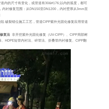
内的尺寸有变化，或管道有30&#176;以内的弧度，都可
修复范围：从DN150至DN1200，内衬壁厚从3mm至
法
缺陷 破裂错位施工工艺，管道CIPP紫外光固化修复应用管道
化修复法
非开挖紫外光固化修复（UV-CIPP）、CIPP局部树
、HDPE短管内衬法、碎管法、折叠管内衬修复、CIPP翻