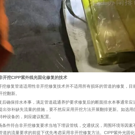
非开挖CIPP紫外线光固化修复
的技术
非开挖修复管道适用性非开挖修复技术并不适用所有损坏的管道的修复，目
开挖翻新。
修复后确保排水本事，满足管道疏通养护要求修复后的断面排水本事通常应
提出弥补缺失流量的措施，要不然应采用开挖方法开展翻排更新。如选用
特种设备的，则应建议配置。
现场条件符合非开挖修复要求当地下埋设管线，交通状况，周围环境等因素
管道的流量要求的前提下优先考虑采用非开挖修复方法。CIPP紫外光固