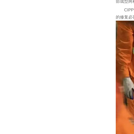
部成型两
CI
的修复必