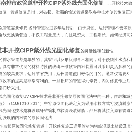
苏南排市政管道非开挖CIPP紫外线光固化修复
非开挖技术
、
修复 管道修复是指，对破损、泄漏的输送管道采取各种技术使其恢复正
么管道需要修复 各种管道经过多年运行后，由于腐蚀、运行管理不善等
全线更换新管道，不仅工程量庞大，而且耗资大、工程期长。如何经济高
。
道非开挖CIPP紫外线光固化修复
的
灵活性和创新性
的排水管道都是单独的，其管径以及形状都各不相同，对于侵蚀性水流和
，具有非常优良的材料特性的玻璃纤维软管内衬装置可以采用灵活多样的
复的较高要求，达到节省费用，延长管道使用寿命的目的。通常仅需要3
作效率的提高是非常有利的。一旦损坏的管道得到修复，内衬修复作业后
部门所采用。
线光固化修复UV-CIPP技术是非开挖修复原位固化法中的一种，住房和
程》（CJJ/T210-2014）中将原位固化法定义为采用牵拉方式将浸
线光固化技术是将玻璃纤维编制成软管浸渍树脂，然后将其拉入原有管道
定强度的内衬管的原位固化法。
PP点状原位固化修复管道非开挖修复施工适用管材为钢筋混凝土材质及