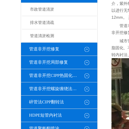
介，紫外
市政管道清淤
以进行无
12mm
排水管道清疏
管道
非开挖修
管道清淤检测
城市
脂固化、
管道非开挖修复
转内衬法
管道非开挖局部修复
管道非开挖CIPP热固化修复
管道非开挖螺旋缠绕法修复
碎管法CIPP翻转法
HDPE短管内衬法
管道聚氨酯喷涂