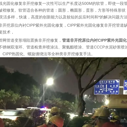
线光固化修复非开挖修复一次性可以生产长度达500M的软管，即使一段管道
皱褶修复。软管适合各种的管道：圆形，椭圆形，蛋形，方形等特殊形状，内衬
。 灵活多样，快速，高度的创新能力以及较短的反应时间和*的解决问题方
非开挖原位内衬CIPP紫外光固化修复，CIPP紫外光固化修复非开挖管道
复技术，
管网管道变形塌陷置换非开挖修复，
管道非开挖原位内衬CIPP紫外光固
不锈钢双涨环、管道检查井喷涂法、聚氨酯喷涂、管道CCCP水泥砂浆喷涂
、CIPP热固化、螺旋缠绕法等全种类非开挖修复手法。