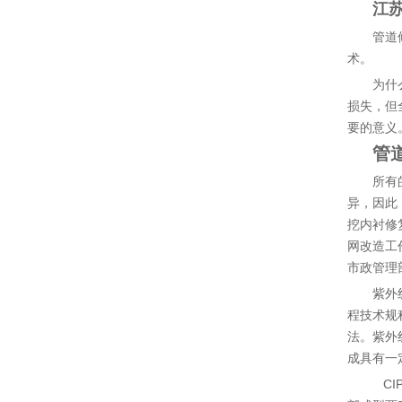
江
管道
术。
为什
损失，但
要的意义
管
所有
异，因此
挖内衬修
网改造工
市政管理
紫外
程技术规
法。紫外
成具有一
CI