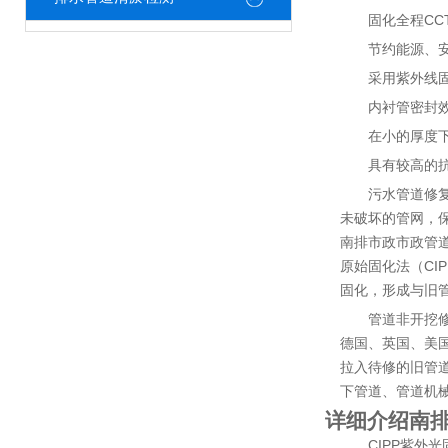
固化全程CC
节约能源、
采用紫外线
内衬管密封
在小的厚度
具有较高的
污水管道修
未破坏的管网，
南排市政市政管
原始固化法（C
固化，形成与旧
管道非开挖修
德国、英国、美
拉入待修的旧管道
下管道、管道机
详细介绍南排
CIPP紫外