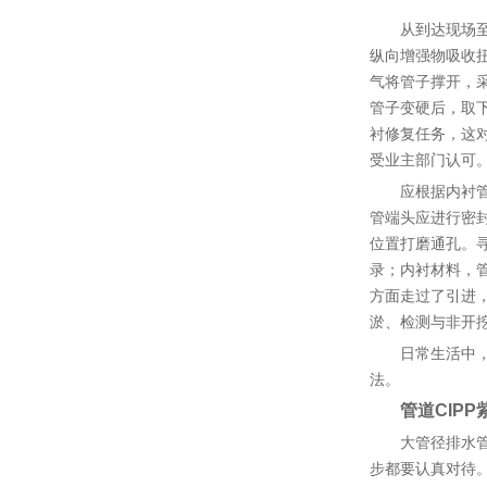
从到达现场
纵向增强物吸收
气将管子撑开，
管子变硬后，取
衬修复任务，这
受业主部门认可
应根据内衬
管端头应进行密
位置打磨通孔。
录；内衬材料，
方面走过了引进
淤、检测与非开
日常生活中
法。
管道CIP
大管径排水
步都要认真对待