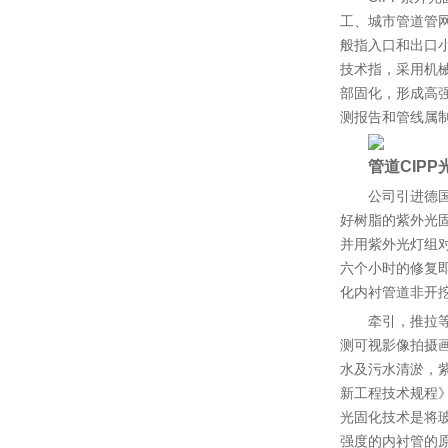
工、城市管道管
般指入口和出口
技术指，采用机
部固化，形成高强
测报告和管线属制
管道CIP
公司引进德
好树脂的紫外光
并用紫外光灯组
六个小时的修复即
化内衬管道非开挖
牵引，推拉
测可视影像拍摄
水及污水清淤，紫
新工程技术规程》
光固化技术是将
强度的内衬管的