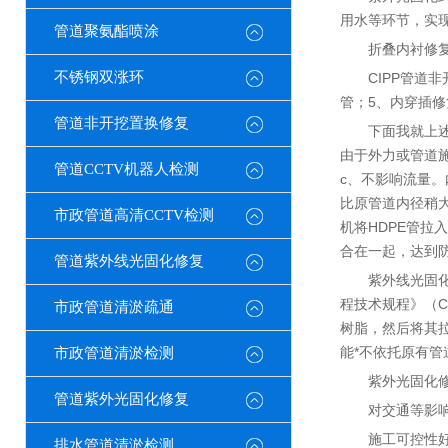
用水等环节，实
管道聚氨酯喷涂
折叠内衬修
不锈钢双涨环
CIPP管道
管；5、内穿插修
管道非开挖置换修复
下面我就上
由于外力或管道
管道CCTV机器人检测
c、不影响流量。
比原管道内径稍大
市政管道高清CCTV检测
机将HDPE管拉
合在一起，达到
管道紫外线光固化修复
紫外线光固化
程技术规程》（C
市政管道清淤疏通
树脂，然后将其
能*不依托原有
市政管道清淤检测
紫外光固化
管道紫外光固化修复
对交通等影
施工可控性
排水管道清淤检测