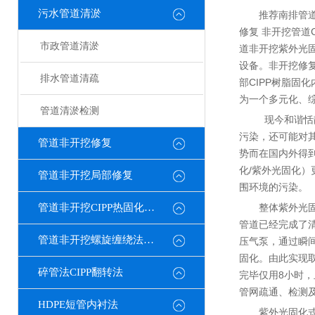
污水管道清淤
推荐南排管道
修复 非开挖管道
市政管道清淤
道非开挖紫外光固
设备。非开挖修
排水管道清疏
部CIPP树脂
为一个多元化、
管道清淤检测
现今和谐恬
污染，还可能对
管道非开挖修复
势而在国内外得
化/紫外光固化
管道非开挖局部修复
围环境的污染。
管道非开挖CIPP热固化修复
整体紫外光固
管道已经完成了
管道非开挖螺旋缠绕法修复
压气泵，通过瞬
固化。由此实现
碎管法CIPP翻转法
完毕仅用8小时，
管网疏通、检测
HDPE短管内衬法
紫外光固化