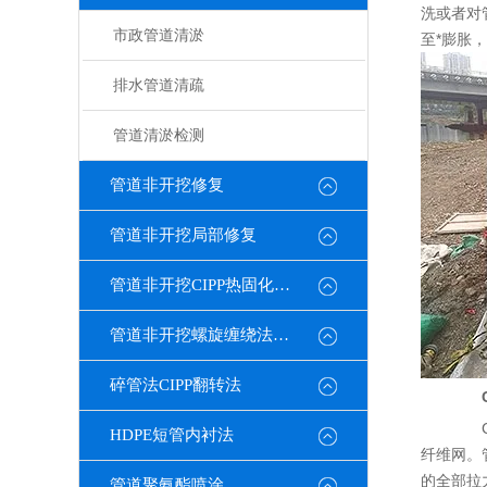
洗或者对
市政管道清淤
至*膨胀
排水管道清疏
管道清淤检测
管道非开挖修复
管道非开挖局部修复
管道非开挖CIPP热固化修复
管道非开挖螺旋缠绕法修复
碎管法CIPP翻转法
CI
HDPE短管内衬法
纤维网。
的全部拉
管道聚氨酯喷涂