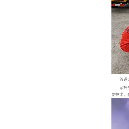
管道
紫外
复技术。