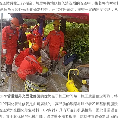
管道障碍物进行清除，然后将将地膜拉入清洗后的管道中，接着将内衬材
，然后放入紫外光固化修复灯链，开启紫外光灯，按照一定的速度拉动，
CIPP管道紫外光固化修复
的优势在于施工时间短，施工质量稳定可靠，特
PP固化管道修复是由耐腐蚀的，高品质的聚酯树脂或者乙烯基酯树脂浸
管道紫外光固化修复材料（UV内衬）具有可变的扩展性能，因此非常适
力。鉴于其优良的机械性能，管道壁不需要很厚，这就使管道修复以后的