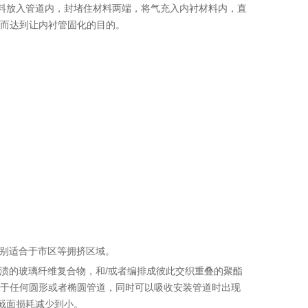
料放入管道内，封堵住材料两端，将气充入内衬材料内，直
从而达到让内衬管固化的目的。
别适合于市区等拥挤区域。
渍的玻璃纤维复合物，和/或者编排成彼此交织重叠的聚酯
合于任何圆形或者椭圆管道，同时可以吸收安装管道时出现
截面损耗减少到小。