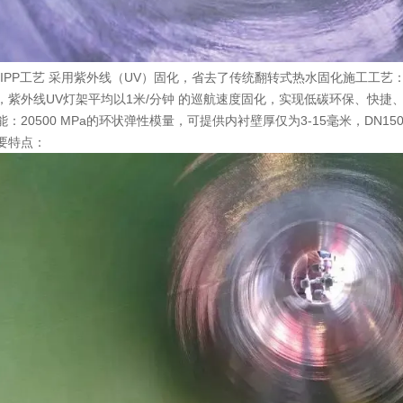
-CIPP工艺 采用紫外线（UV）固化，省去了传统翻转式热水固化施工工
，紫外线UV灯架平均以1米/分钟 的巡航速度固化，实现低碳环保、快捷
：20500 MPa的环状弹性模量，可提供内衬壁厚仅为3-15毫米，DN15
要特点：