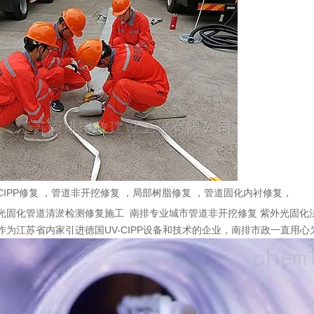
CIPP修复 ，管道非开挖修复 ，局部树脂修复 ，管道固化内衬修复，
光固化管道清淤检测修复施工 南排专业城市管道非开挖修复 紫外光固化法/C
作为江苏省内家引进德国UV-CIPP设备和技术的企业，南排市政一直用