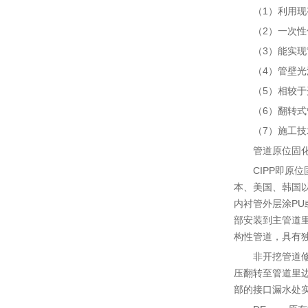
（1）利用现
（2）一次
（3）能实现
（4）管壁
（5）相较于
（6）翻转式
（7）施工
管道原位固化
CIPP即原
本、美国、韩国
内衬管外层涂P
部安装到主管道
构性管道，具有
非开挖管道修
压翻转至管道里
部的接口漏水处