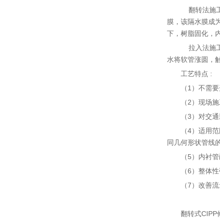
翻转法施工
膜，该隔水膜成
下，树脂固化，
拉入法施工
水将软管涨圆，
工艺特点 :
（1）不需
（2）现场施
（3）对交
（4）适用
同几何形状管线的重
（5）内衬
（6）整体
（7）改善
翻转式CIP