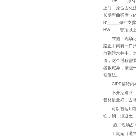
DE____
上时，原位固化法
长期弯曲强度（M
B'_____弹性
HW____管顶
在施工现场
路正中间有一口
放到污水井中，
道，这个过程需
者很诧异，按照
修复法。
CIPP翻转
不开挖道路
管材质量好，占
可以被运用在
铁，钢，混凝土
施工现场占
工期短（通