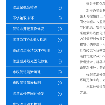
紫外光固化
管道聚氨酯喷涂
对交通等影响
施工可控性好,工
不锈钢双涨环
固化全程CTV监
节约能源、安全度
管道非开挖置换修复
采用紫外线固化,
内衬管密封效果
管道CCTV机器人检测
在较小的厚度下可
市政管道高清CCTV检测
具有较高的抗弯弹
南排市政UV-C
管道紫外线光固化修复
管道清淤，机器人
锈钢双涨环，管道
市政管道清淤疏通
碎裂管法修
环境更加有利、
市政管道清淤检测
与其他管道
方法。
管道紫外光固化修复
排水管道清淤检测