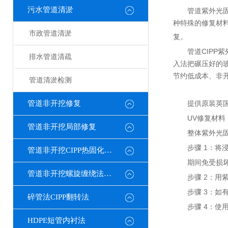
污水管道清淤
管道紫外光
种特殊的修复材
市政管道清淤
复。
管道CIP
排水管道清疏
入法把碾压好的
节约低成本、非
管道清淤检测
管道非开挖修复
提供原装英国
UV修复材料
管道非开挖局部修复
整体紫外光
步骤 1：将
管道非开挖CIPP热固化修复
期间免受损坏
管道非开挖螺旋缠绕法修复
步骤 2：
步骤 3：如
碎管法CIPP翻转法
步骤 4：使
HDPE短管内衬法