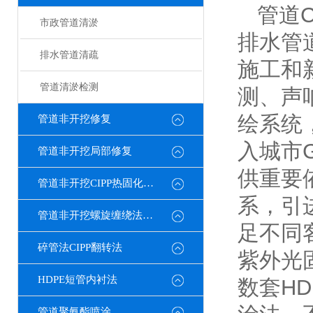
管道
市政管道清淤
排水管
排水管道清疏
施工和
管道清淤检测
测、声
绘系统
管道非开挖修复
入城市
管道非开挖局部修复
供重要依
管道非开挖CIPP热固化修复
系，引进
管道非开挖螺旋缠绕法修复
足不同
碎管法CIPP翻转法
紫外光
HDPE短管内衬法
数套H
管道聚氨酯喷涂