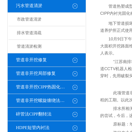
污水管道清淤
管道热塑成型
CIPP内衬光固
市政管道清淤
地下管道损
道养护所正式使
排水管道清疏
10月9日
大面积开挖路面
管道清淤检测
人表示。
管道非开挖修复
“江苏南排
道CCTV机器
管道非开挖局部修复
穿时，先用破裂
管道非开挖CIPP热固化修复
此项管道非
程的工期。以此
管道非开挖螺旋缠绕法修复
排水所相关
碎管法CIPP翻转法
的尝试，今后，
原标题：地下
HDPE短管内衬法