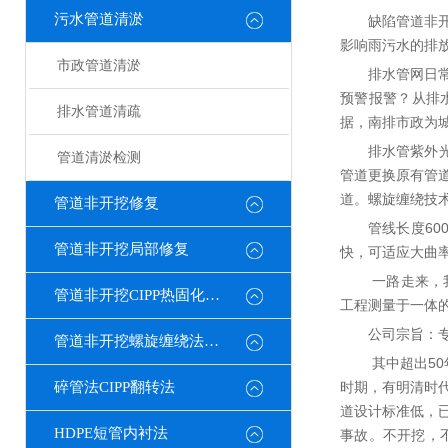
污水管道清淤
缺陷管道非
影响雨污水的排
市政管道清淤
排水管网日
预警报警？从排
排水管道清疏
据，南排市政为
排水管紫外光
管道清淤检测
管道更换原有管道
道。螺旋缠绕技
管道非开挖修复
管线长度60
管道非开挖局部修复
快，可适应大曲
一路走来，
管道非开挖CIPP热固化修复
工程测量于一体
公司宗旨：
管道非开挖螺旋缠绕法修复
其中超出50
碎管法CIPP翻转法
时期，有明清时
道设计标准低，
HDPE短管内衬法
事故。不开挖，