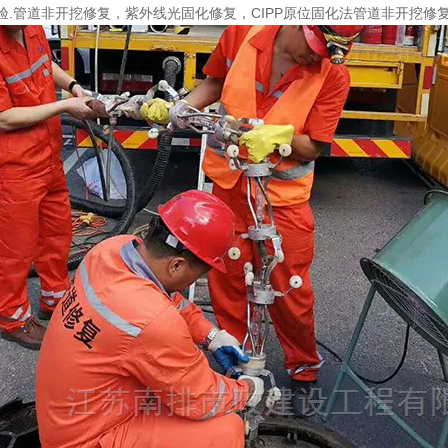
验.管道非开挖修复，紫外线光固化修复，CIPP原位固化法管道非开挖修