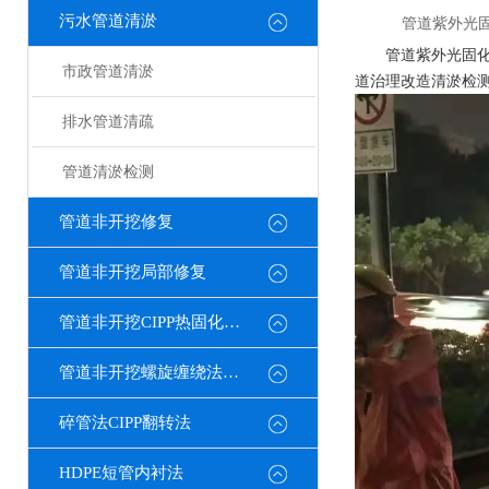
污水管道清淤
管道紫外光固
管道紫外光固化
市政管道清淤
道治理改造清淤检测
排水管道清疏
管道清淤检测
管道非开挖修复
管道非开挖局部修复
管道非开挖CIPP热固化修复
管道非开挖螺旋缠绕法修复
碎管法CIPP翻转法
HDPE短管内衬法