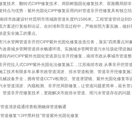
修复技术、翻转式CIPP修复技术、局部树脂固化修复技术、双胀圈局部
复特点与优势：紫外光固化CIPP修复应用内衬管道非开挖修复具有独立
 南排市政建设针对昆明市塔城路管道长度约1586米。工程管道管径达到D
流方案进行复核和论证。在封堵和导流过程中，严格按照方案实施，做好
除是安全施工的重点。
市污水管网管道非开挖CIPP紫外光固化修复改造任务，落实“四类重点对
力改善城乡管网管道排水畅通环境。实施城乡管网管道污水垃圾处理设施
整段内衬CIPP紫外光固化管道原位非开挖修复，南排市政从事城市管道整
非开挖拉入式CIPP紫外光固化法修复施工，江苏南排市政.从事非开挖
施工技术有限多年从事市政管道清淤、排水管道检测、管道非开挖修复施
机械设备齐全，拥有管道CCTV检测仪、管道潜望镜、紫外光固化修复等
污水管道清淤、内窥检测、非开挖局部修复，让管道问题更简单，延长管
、管道非开挖修复技术，更能解决市政排水管道、雨污水管道存在的问题
：
管道清淤疏通排查检测确保管道畅通
：
管道修复“CIPP黑科技”管道紫外光固化修复