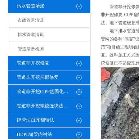
污水管道清淤
管道非开挖修
非开挖修复-CIP
市政管道清淤
法、地下管道破损维
地下排水管道
排水管道清疏
管网的各种“病害”
范”项目施工现场看
管道清淤检测
复。这种施工方式
管道非开挖修复
挖修复已不适应现
管道非开挖局部修复
管道非开挖CIPP热固化修复
管道非开挖螺旋缠绕法修复
碎管法CIPP翻转法
HDPE短管内衬法