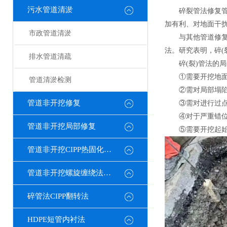
污水管道清淤
碎裂管法修复管
加有利、对地面干
市政管道清淤
与其他管道修
法。研究表明，碎(裂
排水管道清疏
碎(裂)管法的
①需要开挖地
管道清淤检测
②需对局部塌
管道非开挖修复
③需对进行过
④对于严重错
管道非开挖局部修复
⑤需要开挖起
管道非开挖CIPP热固化修复
管道非开挖螺旋缠绕法修复
碎管法CIPP翻转法
HDPE短管内衬法