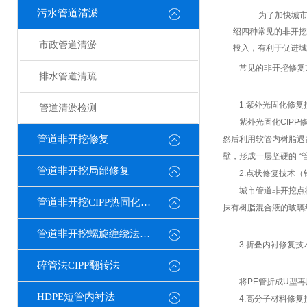
污水管道清淤
为了加快城市
绍四种常见的非开挖
市政管道清淤
投入，有利于促进城
常见的非开挖修复
排水管道清疏
1.紫外光固化修复
管道清淤检测
紫外光固化CIPP修
管道非开挖修复
然后利用软管内树脂遇
壁，形成一层坚硬的 
管道非开挖局部修复
2.点状修复技术（
城市管道非开挖点状
管道非开挖CIPP热固化修复
抹有树脂混合液的玻璃
管道非开挖螺旋缠绕法修复
3.折叠内衬修复技
碎管法CIPP翻转法
将PE管折成U型再用
HDPE短管内衬法
4.高分子材料修复