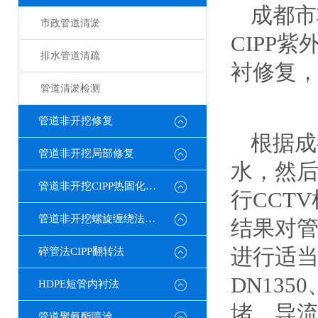
成都市
市政管道清淤
CIPP
排水管道清疏
衬修复，
管道清淤检测
管道非开挖修复
根据成
管道非开挖局部修复
水，然后
管道非开挖CIPP热固化修复
行CCT
管道非开挖螺旋缠绕法修复
结果对管
进行适当
碎管法CIPP翻转法
DN13
HDPE短管内衬法
堵、导
管道聚氨酯喷涂