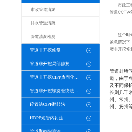
市政工
市政管道清淤
管道CCT
排水管道清疏
这个时
管道清淤检测
紧急情况下
堵非开挖修
管道非开挖修复
管道非开挖局部修复
管道封堵
管道非开挖CIPP热固化修复
道，由于
及不同保
管道非开挖螺旋缠绕法修复
长则几千
州、常州
碎管法CIPP翻转法
州、扬州
HDPE短管内衬法
管道聚氨酯喷涂