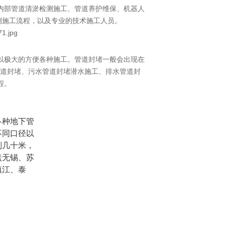
内部管道清淤检测施工、管道养护维保、机器人
测施工流程，以及专业的技术施工人员。
以极大的方便各种施工。管道封堵一般会出现在
道封堵、污水管道封堵潜水施工、排水管道封
程。
各种地下管
不同口径以
则几十米，
盖无锡、苏
镇江、泰