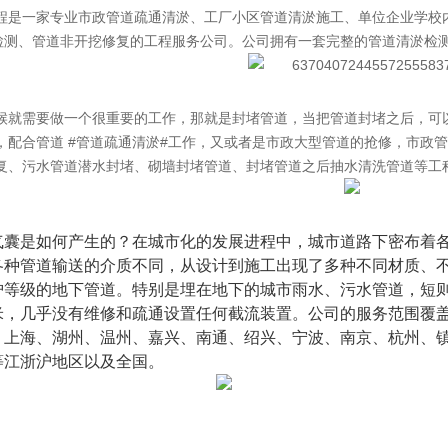
程是一家专业市政管道疏通清淤、工厂小区管道清淤施工、单位企业学校
V检测、管道非开挖修复的工程服务公司。公司拥有一套完整的管道清淤检
候就需要做一个很重要的工作，那就是封堵管道，当把管道封堵之后，可
，配合管道
#管道疏通清淤#
工作，又或者是市政大型管道的抢修，
市政管
复、污水管道潜水封堵、砌墙封堵管道、封堵管道之后抽水清洗管道等工
气囊是如何产生的？在城市化的发展进程中，城市道路下密布着
各种管道输送的介质不同，从设计到施工出现了多种不同材质、
护等级的地下管道。特别是埋在地下的城市雨水、污水管道，短
米，几乎没有维修和疏通设置任何截流装置。公司的服务范围覆
、上海、湖州、温州、嘉兴、南通、绍兴、宁波、南京、杭州、
等江浙沪地区以及全国。