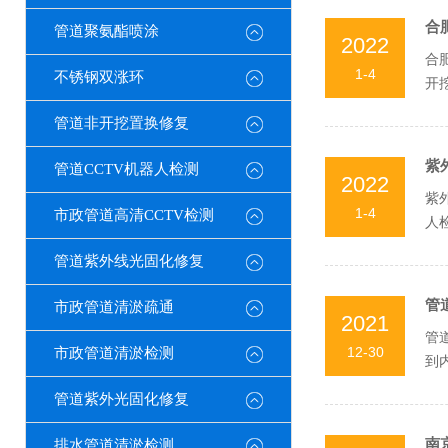
合
管道聚氨酯喷涂
2022
合
1-4
不锈钢双涨环
开
C...
管道非开挖置换修复
紫
管道CCTV机器人检测
2022
紫
1-4
市政管道高清CCTV检测
人
管道紫外线光固化修复
管
市政管道清淤疏通
2021
管
12-30
市政管道清淤检测
到
通，
管道紫外光固化修复
南
排水管道清淤检测