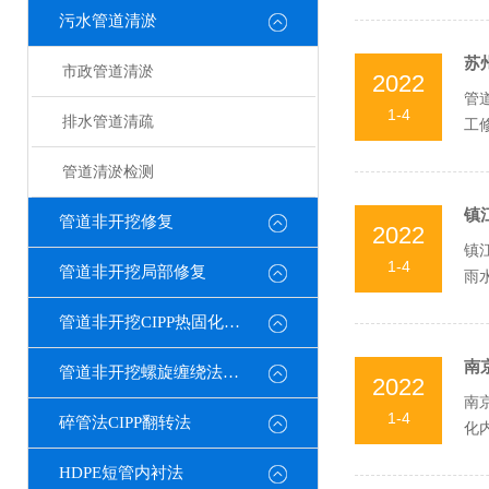
污水管道清淤
苏
市政管道清淤
2022
管
1-4
排水管道清疏
工
管道清淤检测
镇
管道非开挖修复
2022
镇
1-4
管道非开挖局部修复
雨
管道非开挖CIPP热固化修复
南
管道非开挖螺旋缠绕法修复
2022
南
1-4
碎管法CIPP翻转法
化
道..
HDPE短管内衬法