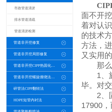
CI
市政管道清淤
面不开
排水管道清疏
着对认
管道清淤检测
的技术
管道非开挖修复
方法，
又实用
管道非开挖局部修复
那么CI
管道非开挖CIPP热固化修复
1、施工
管道非开挖螺旋缠绕法修复
毕。对
碎管法CIPP翻转法
2、固
HDPE短管内衬法
1790
管道聚氨酯喷涂