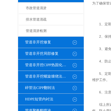
为了确保
管
市政管道清淤
排水管道清疏
1、定期检
管道清淤检测
2、保持管
管道非开挖修复
3、避免外
管道非开挖局部修复
4、防止化
管道非开挖CIPP热固化修复
5、定期维
管道非开挖螺旋缠绕法修复
维护工作。
碎管法CIPP翻转法
6、注意温
HDPE短管内衬法
综上所述，
管道聚氨酯喷涂
伤、防止腐