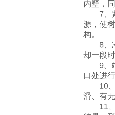
内壁，
7、紫
源，使
构。
8、冷
却一段
9、端
口处进
10、
滑、有
11、