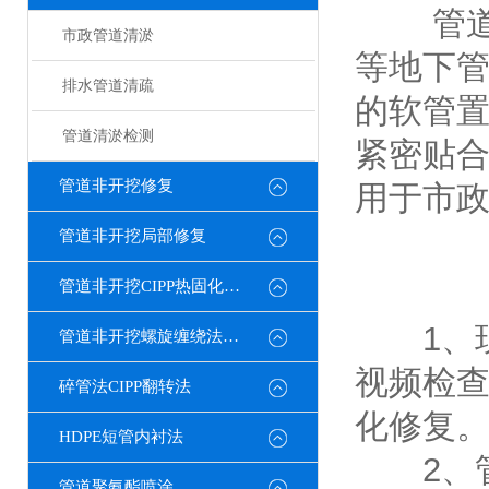
管道光
市政管道清淤
等地下
排水管道清疏
的软管
管道清淤检测
紧密贴
管道非开挖修复
用于市
管道非开挖局部修复
管道非开挖CIPP热固化修复
1、现
管道非开挖螺旋缠绕法修复
视频检
碎管法CIPP翻转法
化修复
HDPE短管内衬法
2、管
管道聚氨酯喷涂